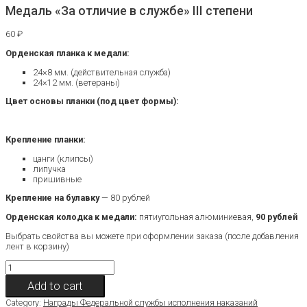
Медаль «За отличие в службе» III степени
60
₽
Орденская планка к медали:
24×8 мм. (действительная служба)
24×12 мм. (ветераны)
Цвет основы планки (под цвет формы):
Крепление планки:
цанги (клипсы)
липучка
пришивные
Крепление на булавку
— 80 рублей
Орденская колодка к медали:
пятиугольная алюминиевая,
90 рублей
Выбрать свойства вы можете при оформлении заказа (после добавления
лент в корзину)
Медаль
«За
Add to cart
отличие
в
Category:
Награды Федеральной службы исполнения наказаний
службе»