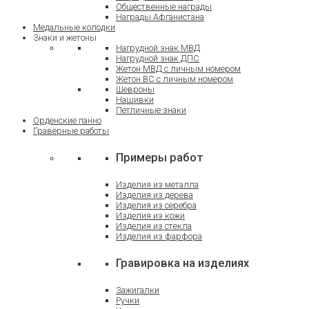
Общественные награды
Награды Афганистана
Медальные колодки
Знаки и жетоны
Нагрудной знак МВД
Нагрудной знак ДПС
Жетон МВД с личным номером
Жетон ВС с личным номером
Шевроны
Нашивки
Петличные знаки
Орденские панно
Граверные работы
Примеры работ
Изделия из металла
Изделия из дерева
Изделия из серебра
Изделия из кожи
Изделия из стекла
Изделия из фарфора
Гравировка на изделиях
Зажигалки
Ручки