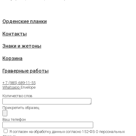
III
степени
quantity
Орденские планки
Контакты
Знаки и жетоны
Корзина
Граверные работы
+ 7 (985) 689-11-55
Whatsapp
Envelope
Количество слов
Прикрепить образец
Ваш телефон
Я согласен на обработку данных согласно 152-ФЗ О персональных