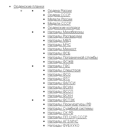
Орденские планки
Ордена России
Ордена СССР
Медали России
Медали СССР
Орденские колодки
Награды Минобороны
Награды Росгвардии
Награды МВД
Награды МЧС
Награды Минюст
Награды ФСБ
Награды Пограничной службы
Награды ФСЖВ
Награды ГФС
Награды Спецстроя
Награды ФСО
Награды ФТС
Награды ФАПСИ
Награды ФСИН
Награды ФССП
Награды ФСКН
Награды ФСТЭК
Награды Прокуратуры РФ
Награды Судебной системы
Награды СК РФ
Награды ПП СНД СССР
Награды АГЗ МЧС
Награды ФУБХУХО