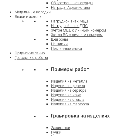
Общественные награды
Награды Афганистана
Медальные колодки
Знаки и жетоны
Нагрудной знак МВД
Нагрудной знак ДПС
Жетон МВД с личным номером
Жетон ВС с личным номером
Шевроны
Нашивки
Петличные знаки
Орденские панно
Граверные работы
Примеры работ
Изделия из металла
Изделия из дерева
Изделия из серебра
Изделия из кожи
Изделия из стекла
Изделия из фарфора
Гравировка на изделиях
Зажигалки
Ручки