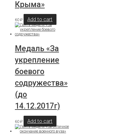
Крыма»
Add to cart
60
₽
Медаль «За
укрепление
боевого
содружества»
(до
14.12.2017г)
Add to cart
60
₽