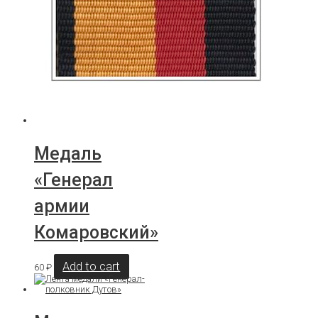
Медаль
«Генерал
армии
Комаровский»
Add to cart
60
₽