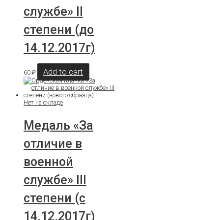
службе» II
степени (до
14.12.2017г)
Add to cart
60
₽
Нет на складе
Медаль «За
отличие в
военной
службе» III
степени (с
14.12.2017г)