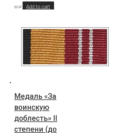
Add to cart
60
₽
Медаль «За
воинскую
доблесть» II
степени (до