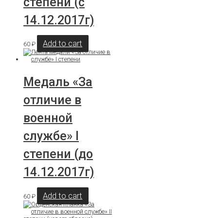
степени (с
14.12.2017г)
Add to cart
60
₽
Медаль «За
отличие в
военной
службе» I
степени (до
14.12.2017г)
Add to cart
60
₽