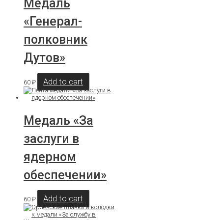
Медаль
«Генерал-
полковник
Дутов»
Add to cart
60
₽
Медаль «За
заслуги в
ядерном
обеспечении»
Add to cart
60
₽