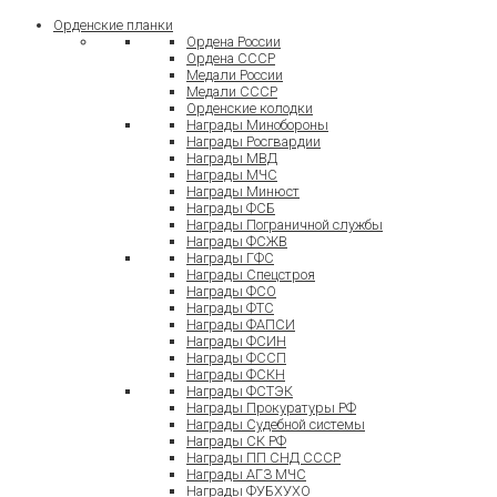
Орденские планки
Ордена России
Ордена СССР
Медали России
Медали СССР
Орденские колодки
Награды Минобороны
Награды Росгвардии
Награды МВД
Награды МЧС
Награды Минюст
Награды ФСБ
Награды Пограничной службы
Награды ФСЖВ
Награды ГФС
Награды Спецстроя
Награды ФСО
Награды ФТС
Награды ФАПСИ
Награды ФСИН
Награды ФССП
Награды ФСКН
Награды ФСТЭК
Награды Прокуратуры РФ
Награды Судебной системы
Награды СК РФ
Награды ПП СНД СССР
Награды АГЗ МЧС
Награды ФУБХУХО