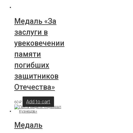
Медаль «За
заслуги в
увековечении
памяти
погибших
защитников
Отечества»
Add to cart
60
₽
Медаль