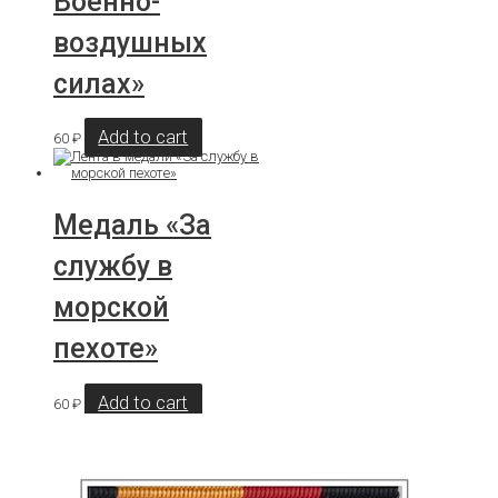
Военно-
воздушных
силах»
Add to cart
60
₽
Медаль «За
службу в
морской
пехоте»
Add to cart
60
₽