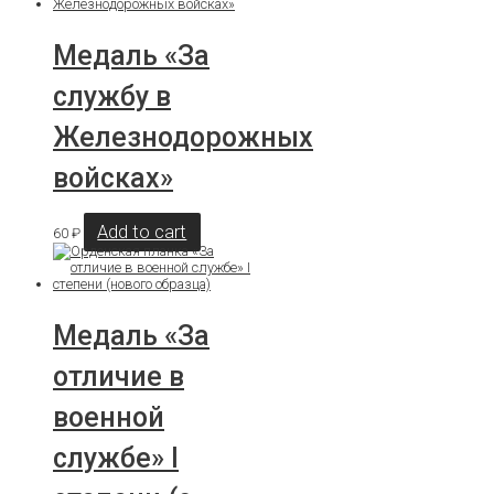
Медаль «За
службу в
Железнодорожных
войсках»
Add to cart
60
₽
Медаль «За
отличие в
военной
службе» I