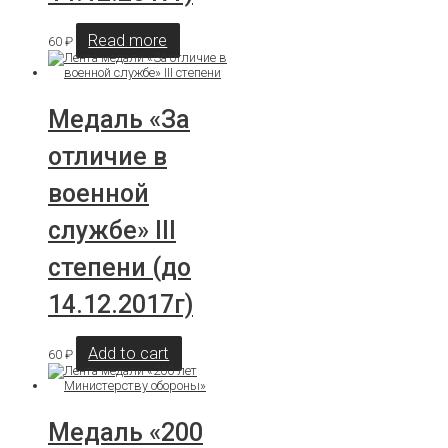
Read more
60
₽
Медаль «За
отличие в
военной
службе» III
степени (до
14.12.2017г)
Add to cart
60
₽
Медаль «200