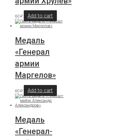
армии Хрулев»
Add to cart
60
₽
Медаль
«Генерал
армии
Маргелов»
Add to cart
60
₽
Медаль
«Генерал-