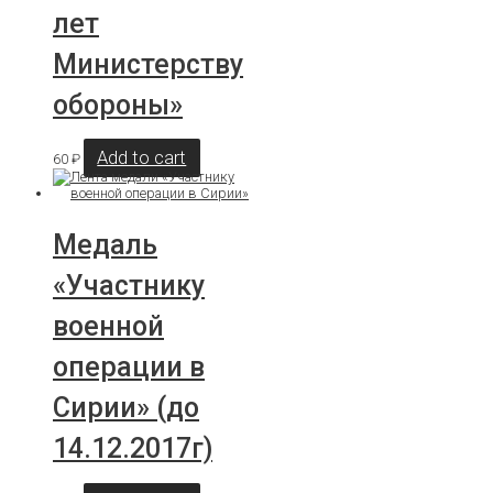
лет
Министерству
oбороны»
Add to cart
60
₽
Медаль
«Участнику
военной
операции в
Сирии» (до
14.12.2017г)