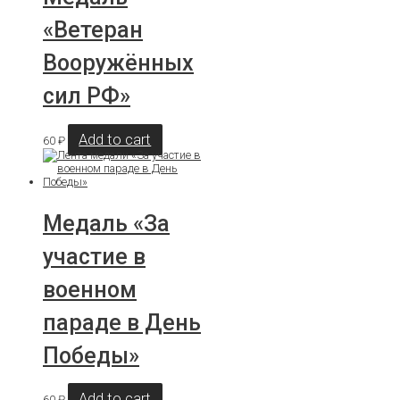
«Ветеран
Вооружённых
сил РФ»
Add to cart
60
₽
Медаль «За
участие в
военном
параде в День
Победы»
Add to cart
60
₽