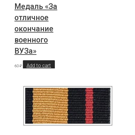
Медаль «За
отличное
окончание
военного
ВУЗа»
Add to cart
60
₽