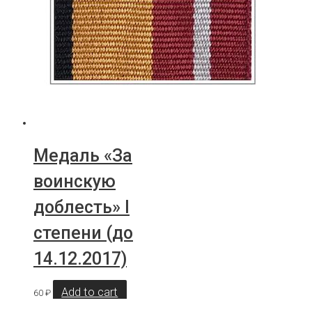
Медаль «За
воинскую
доблесть» I
степени (до
14.12.2017)
Add to cart
60
₽