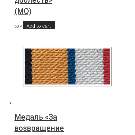
доблесть»
(МО)
Add to cart
60
₽
Медаль «За
возвращение