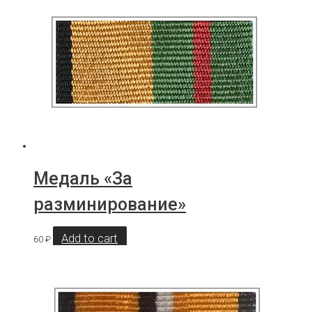
Медаль «За
разминирование»
Add to cart
60
₽